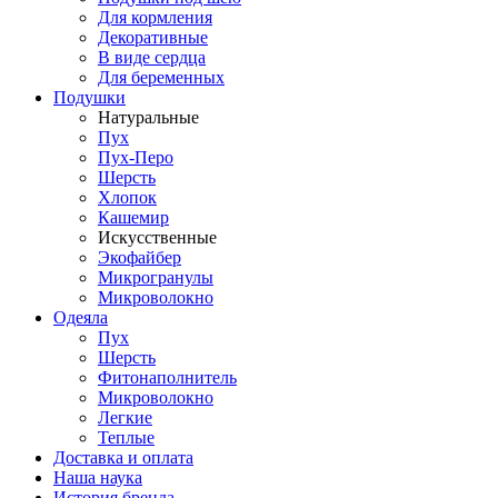
Для кормления
Декоративные
В виде сердца
Для беременных
Подушки
Натуральные
Пух
Пух-Перо
Шерсть
Хлопок
Кашемир
Искусственные
Экофайбер
Микрогранулы
Микроволокно
Одеяла
Пух
Шерсть
Фитонаполнитель
Микроволокно
Легкие
Теплые
Доставка и оплата
Наша наука
История бренда